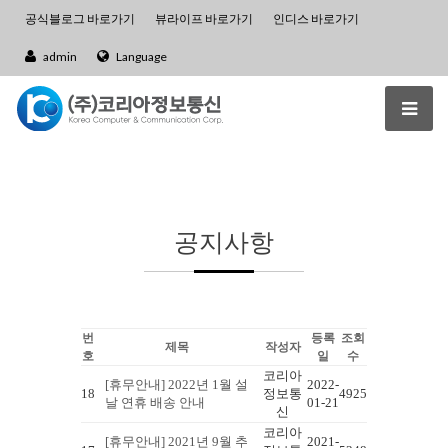
공식블로그 바로가기
뷰라이프 바로가기
인디스 바로가기
admin
Language
공지사항
번
등록
조회
제목
작성자
호
일
수
코리아
[휴무안내] 2022년 1월 설
2022-
18
정보통
4925
날 연휴 배송 안내
01-21
신
코리아
[휴무안내] 2021년 9월 추
2021-