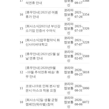
17
정보통
5348
석연휴 안내
09-17
신
코리아
[휴무안내] 2021년 여름
2021-
16
정보통
5354
휴가 안내
07-26
신
코리아
[회사소식]2021년 부산강
2021-
15
정보통
5326
소기업 인증서 수여식
07-19
신
코리아
[회사소식]업무협약식 화
2021-
14
정보통
5228
신사이버대학교
07-07
신
코리아
[휴무안내] 2021년2월 설
2021-
13
정보통
5569
날 연휴 안내
02-05
신
[휴무안내] 2020년9월
코리아
2020-
12
~10월 추석연휴 배송/ 휴
정보통
5818
09-25
무 안내
신
코리아
코로나19로 인해 본사 방
2020-
11
정보통
5990
문시 마스크 착용 요청
08-31
신
코리아
[회사소식]일·생활 균형
2020-
10
정보통
6072
캠페인(워라벨) 참여
08-06
신