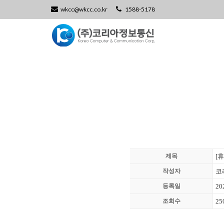
wkcc@wkcc.co.kr
1588-5178
제목
[
작성자
코
등록일
20
조회수
25